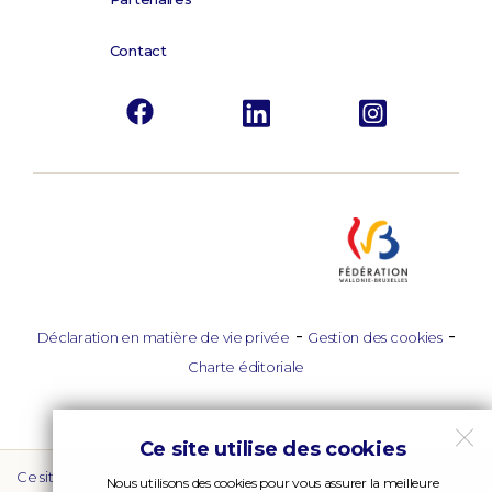
Contact
-
-
Déclaration en matière de vie privée
Gestion des cookies
Charte éditoriale
Ce site utilise des cookies
Ce site est la propriété de l’Institut de promotion des formations sur
Nous utilisons des cookies pour vous assurer la meilleure