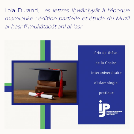
Lola Durand, L
es lettres iḫwāniyyāt à l’époque
mamlouke : édition partielle et étude du Muzīl
al-ḥaṣr fī mukātabāt ahl al-‘aṣr